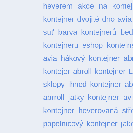
heverem
akce na kontej
kontejner dvojité dno
avia
suť
barva kontejnerů
bed
kontejneru
eshop kontejn
avia
hákový kontejner abr
kontejer abroll
kontejner L
sklopy ihned
kontejner ab
abrroll jatky
kontejner av
kontejner heverovaná stř
popelnicový
kontejner ja