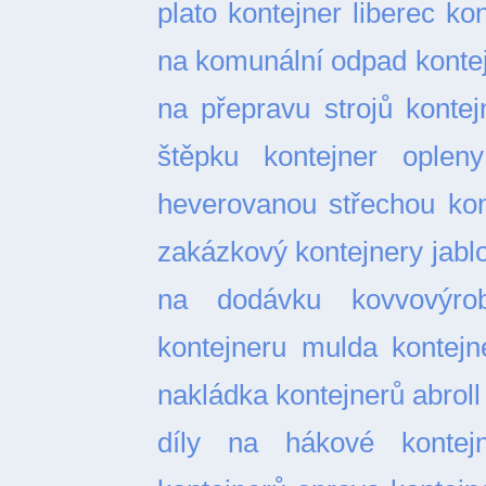
plato
kontejner liberec
kon
na komunální odpad
konte
na přepravu strojů
kontej
štěpku
kontejner opleny
heverovanou střechou
kon
zakázkový
kontejnery jabl
na dodávku
kovvovýro
kontejneru
mulda kontejn
nakládka kontejnerů abroll
díly na hákové kontejn