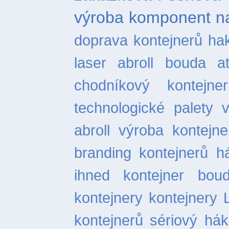
výroba komponent na
doprava kontejnerů
ha
laser
abroll bouda
a
chodníkový
kontejn
technologické palety
abroll
výroba kontejne
branding kontejnerů
h
ihned
kontejner bou
kontejnery
kontejnery 
kontejnerů
sériový hák