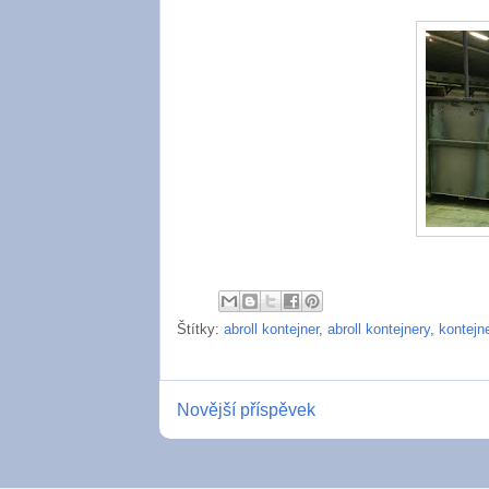
Štítky:
abroll kontejner
,
abroll kontejnery
,
kontejn
Novější příspěvek