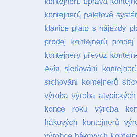
kontejnerů
oprava kontejn
kontejnerů
paletové syst
klanice
plato s nájezdy
pl
prodej kontejnerů
prodej
kontejnery
převoz kontejn
Avia
sledování kontejner
stohování kontejnerů
síťo
výroba
výroba atypických
konce roku
výroba kon
hákových kontejnerů
výr
výrobce hákových kontejn