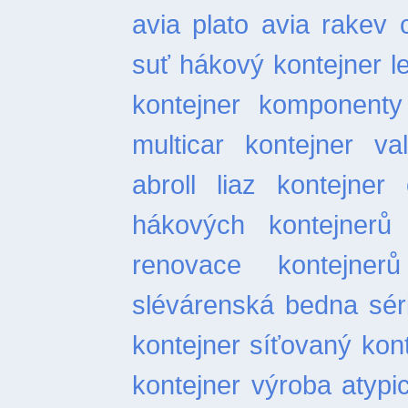
avia plato
avia rakev
suť
hákový kontejner l
kontejner
komponenty 
multicar
kontejner val
abroll
liaz kontejner
hákových kontejnerů
renovace kontejnerů
slévárenská bedna
sér
kontejner
síťovaný kon
kontejner
výroba atypi