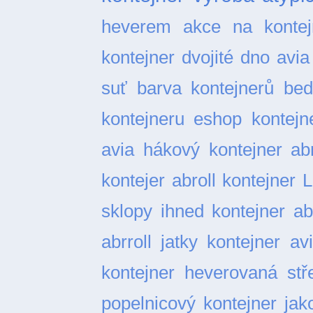
heverem
akce na kontej
kontejner dvojité dno
avia
suť
barva kontejnerů
bed
kontejneru
eshop kontejn
avia
hákový kontejner abr
kontejer abroll
kontejner L
sklopy ihned
kontejner ab
abrroll jatky
kontejner av
kontejner heverovaná stř
popelnicový
kontejner ja