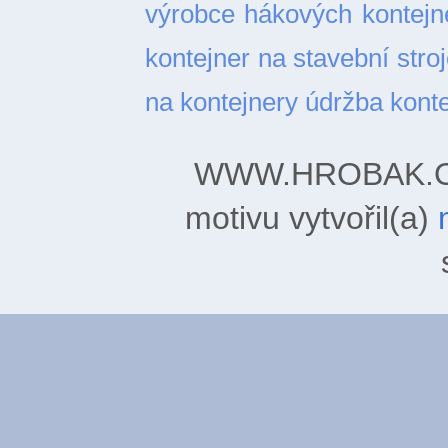
výrobce hákových kontejn
kontejner na stavební stro
na kontejnery
údržba kont
WWW.HROBAK.ORG
motivu vytvořil(a)