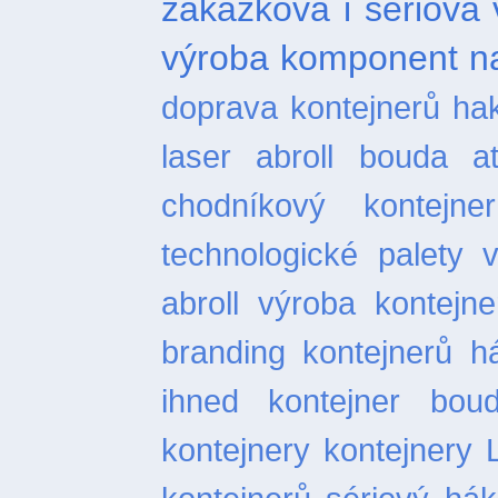
zakázková i sériová 
výroba komponent na
doprava kontejnerů
ha
laser
abroll bouda
a
chodníkový
kontejn
technologické palety
abroll
výroba kontejne
branding kontejnerů
h
ihned
kontejner bou
kontejnery
kontejnery 