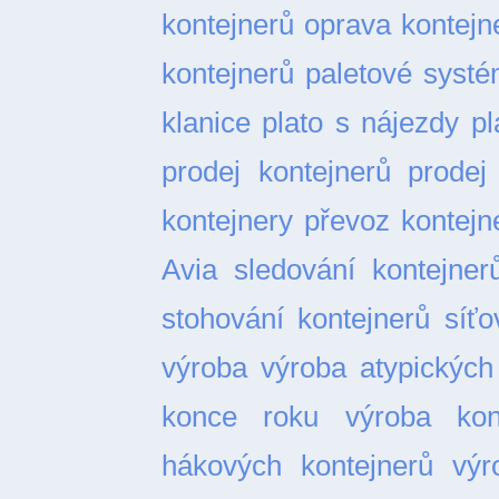
kontejnerů
oprava kontejn
kontejnerů
paletové syst
klanice
plato s nájezdy
pl
prodej kontejnerů
prodej
kontejnery
převoz kontejn
Avia
sledování kontejner
stohování kontejnerů
síťo
výroba
výroba atypických
konce roku
výroba kon
hákových kontejnerů
výr