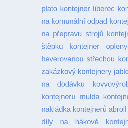
plato
kontejner liberec
kon
na komunální odpad
konte
na přepravu strojů
kontej
štěpku
kontejner opleny
heverovanou střechou
kon
zakázkový
kontejnery jabl
na dodávku
kovvovýro
kontejneru
mulda kontejn
nakládka kontejnerů abroll
díly na hákové kontejn