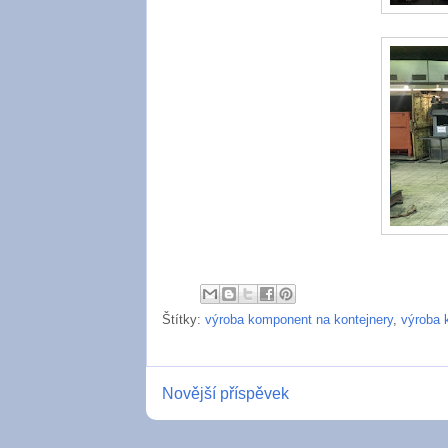
Štítky:
výroba komponent na kontejnery
,
výroba 
Novější příspěvek