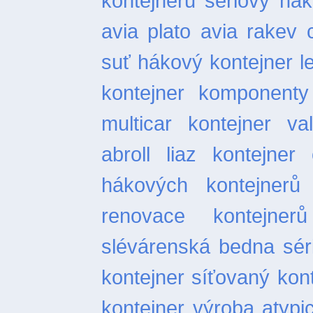
kontejnerů
sériový hák
avia plato
avia rakev
suť
hákový kontejner l
kontejner
komponenty 
multicar
kontejner val
abroll
liaz kontejner
hákových kontejnerů
renovace kontejnerů
slévárenská bedna
sér
kontejner
síťovaný kon
kontejner
výroba atypi