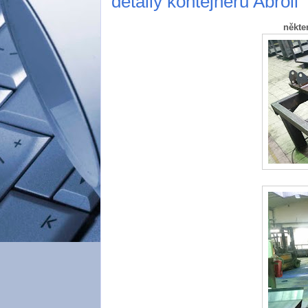
detaily kontejnerů Abroll
někte