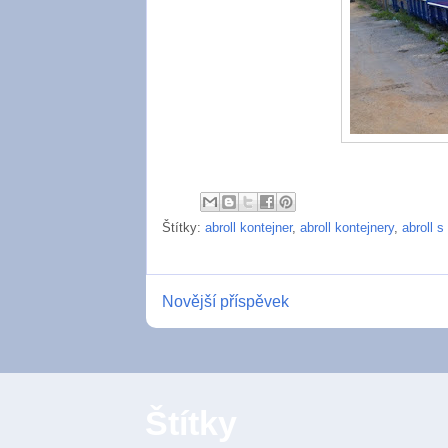
Štítky:
abroll kontejner
,
abroll kontejnery
,
abroll 
Novější příspěvek
Štítky