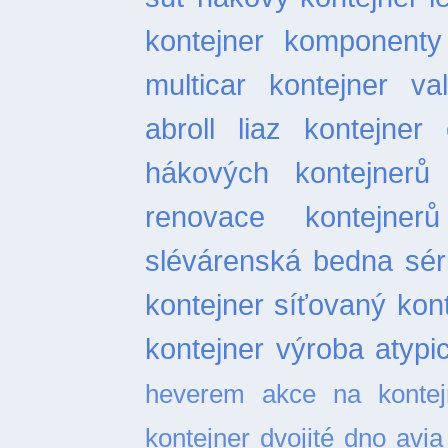
kontejner
komponenty 
multicar
kontejner val
abroll
liaz kontejner
hákových kontejnerů
renovace kontejnerů
slévárenská bedna
sér
kontejner
síťovaný kon
kontejner
výroba atypi
heverem
akce na kontej
kontejner dvojité dno
avia