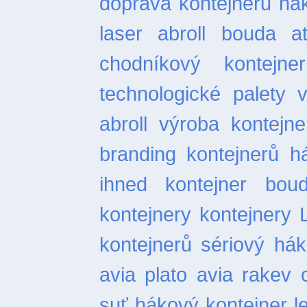
doprava kontejnerů
ha
laser
abroll bouda
a
chodníkový
kontejn
technologické palety
abroll
výroba kontejne
branding kontejnerů
h
ihned
kontejner bou
kontejnery
kontejnery 
kontejnerů
sériový hák
avia plato
avia rakev
suť
hákový kontejner l