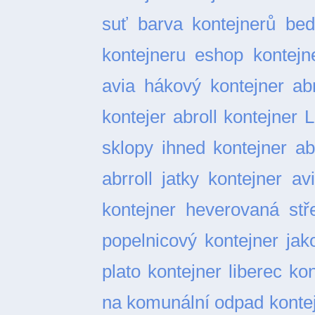
suť
barva kontejnerů
bed
kontejneru
eshop kontejn
avia
hákový kontejner abr
kontejer abroll
kontejner L
sklopy ihned
kontejner ab
abrroll jatky
kontejner av
kontejner heverovaná stř
popelnicový
kontejner ja
plato
kontejner liberec
kon
na komunální odpad
konte