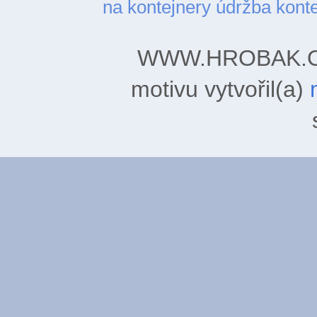
na kontejnery
údržba kont
WWW.HROBAK.ORG
motivu vytvořil(a)