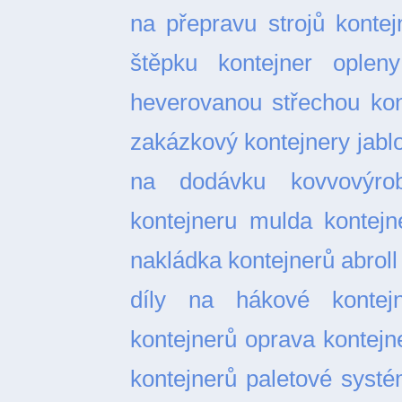
na přepravu strojů
kontej
štěpku
kontejner opleny
heverovanou střechou
kon
zakázkový
kontejnery jabl
na dodávku
kovvovýro
kontejneru
mulda kontejn
nakládka kontejnerů abroll
díly na hákové kontejn
kontejnerů
oprava kontejn
kontejnerů
paletové syst