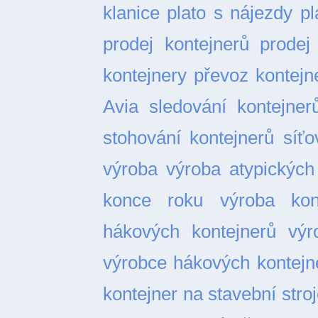
klanice
plato s nájezdy
pl
prodej kontejnerů
prodej
kontejnery
převoz kontejn
Avia
sledování kontejner
stohování kontejnerů
síťo
výroba
výroba atypických
konce roku
výroba kon
hákových kontejnerů
výr
výrobce hákových kontejn
kontejner na stavební stro