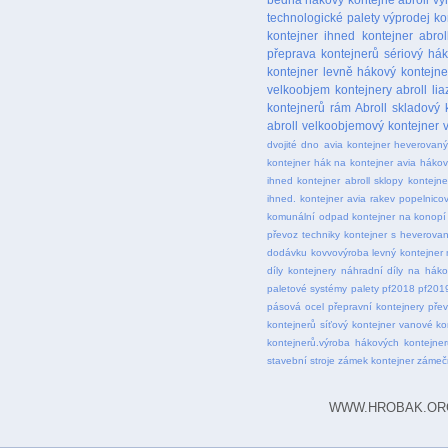
technologické palety
výprodej ko
kontejner ihned
kontejner abrol
přeprava kontejnerů
sériový há
kontejner levně
hákový kontejne
velkoobjem
kontejnery abroll
lia
kontejnerů
rám Abroll
skladový 
abroll
velkoobjemový kontejner
dvojité dno
avia kontejner heverovan
kontejner
hák na kontejner avia
hákov
ihned
kontejner abroll sklopy
kontejne
ihned. kontejner avia rakev popelnico
komunální odpad
kontejner na konopí
převoz techniky
kontejner s heverova
dodávku
kovvovýroba
levný kontejner
díly kontejnery
náhradní díly na háko
paletové systémy
palety
pf2018
pf201
pásová ocel
přepravní kontejnery
přev
kontejnerů
síťový kontejner
vanové ko
kontejnerů.výroba hákových kontejner
stavební stroje
zámek kontejner
zámeč
WWW.HROBAK.ORG . M