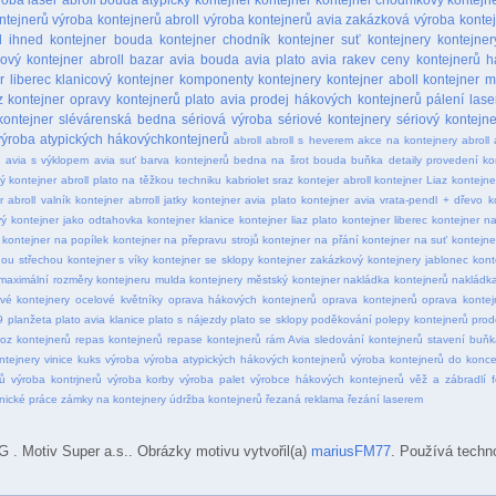
ntejnerů
výroba kontejnerů abroll
výroba kontejnerů avia
zakázková výroba konte
l ihned
kontejner bouda
kontejner chodník
kontejner suť
kontejnery
kontejner
kový kontejner
abroll bazar
avia bouda
avia plato
avia rakev
ceny kontejnerů
h
r liberec
klanicový kontejner
komponenty kontejnery
kontejner aboll
kontejner m
z kontejner
opravy kontejnerů
plato avia
prodej hákových kontejnerů
pálení lase
kontejner
slévárenská bedna
sériová výroba
sériové kontejnery
sériový kontejne
výroba atypických hákovýchkontejnerů
abroll
abroll s heverem
akce na kontejnery abroll
ý
avia s výklopem
avia suť
barva kontejnerů
bedna na šrot
bouda
buňka
detaily provedení ko
ý kontejner abroll plato na těžkou techniku
kabriolet sraz
kontejer abroll
kontejner Liaz
kontejne
r abroll valník
kontejner abrroll jatky
kontejner avia plato
kontejner avia vrata-pendl + dřevo
k
vý
kontejner jako odtahovka
kontejner klanice
kontejner liaz plato
kontejner liberec
kontejner n
kontejner na popílek
kontejner na přepravu strojů
kontejner na přání
kontejner na suť
kontejne
nou střechou
kontejner s víky
kontejner se sklopy
kontejner zakázkový
kontejnery jablonec
kont
maximální rozměry kontejneru
mulda kontejnery
městský kontejner
nakládka kontejnerů
nakládka
vé kontejnery
ocelové květníky
oprava hákových kontejnerů
oprava kontejnerů
oprava kontej
9
planžeta
plato avia klanice
plato s nájezdy
plato se sklopy
poděkování
polepy kontejnerů
prod
oz kontejnerů
repas kontejnerů
repase kontejnerů
rám Avia
sledování kontejnerů
stavení buňk
ntejnery
vinice kuks
výroba
výroba atypických hákových kontejnerů
výroba kontejnerů do konce
ů
výroba kontrjnerů
výroba korby
výroba palet
výrobce hákových kontejnerů
věž a zábradlí f
nické práce
zámky na kontejnery
údržba kontejnerů
řezaná reklama
řezání laserem
otiv Super a.s.. Obrázky motivu vytvořil(a)
mariusFM77
. Používá techn