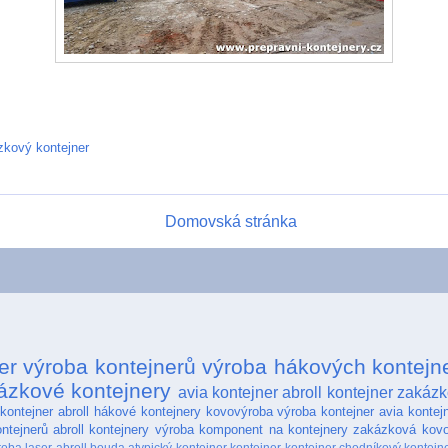
zkový kontejner
Domovská stránka
er
výroba kontejnerů
výroba hákových kontejn
ázkové kontejnery
avia kontejner
abroll kontejner
zakázk
kontejner abroll
hákové kontejnery
kovovýroba
výroba kontejner
avia kontej
ntejnerů
abroll kontejnery
výroba komponent na kontejnery
zakázková kov
roba laser
abroll bouda
atypický kontejner
kontejner
kontejner chodníkový
kontejn