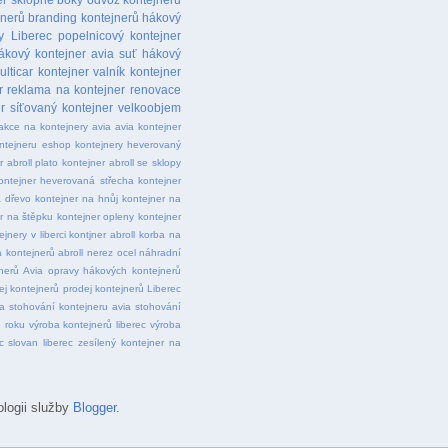
jnerů
branding kontejnerů
hákový
y Liberec
popelnicový kontejner
ákový kontejner avia suť
hákový
ulticar
kontejner valník
kontejner
r
reklama na kontejner
renovace
r
síťovaný kontejner
velkoobjem
akce na kontejnery avia
avia kontejner
ntejneru
eshop kontejnery
heverovaný
r abroll plato
kontejner abroll se sklopy
ontejner heverovaná střecha
kontejner
a dřevo
kontejner na hnůj
kontejner na
r na štěpku
kontejner opleny
kontejner
ejnery v liberci
kontjner abroll
korba na
 kontejnerů abroll
nerez ocel
náhradní
nerů Avia
opravy hákových kontejnerů
ej kontejnerů
prodej kontejnerů Liberec
a
stohování kontejneru avia
stohování
 roku
výroba kontejnerů liberec
výroba
c slovan liberec
zesílený kontejner na
ologii služby
Blogger
.