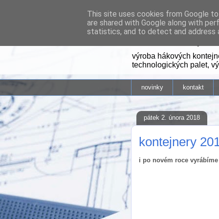
This site uses cookies from Google to 
are shared with Google along with per
hákové pře
statistics, and to detect and address 
výroba hákových kontejne
technologických palet, v
novinky
kontakt
pátek 2. února 2018
kontejnery 20
i po novém roce vyrábíme j