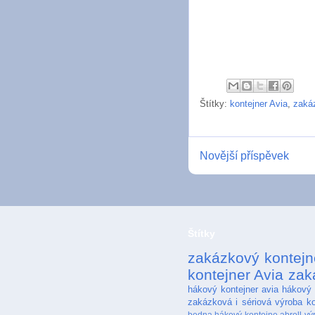
Štítky:
kontejner Avia
,
zaká
Novější příspěvek
Štítky
zakázkový kontejn
kontejner Avia
zak
hákový kontejner avia
hákový 
zakázková i sériová výroba ko
bedna
hákový kontejne abroll
vý