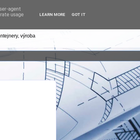
user-agent
erate usage
LEARN MORE
GOT IT
ntejnery, výroba