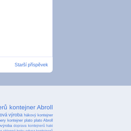
Starší příspěvek
erů
kontejner Abroll
ová výroba
hákový kontejner
nery
kontejner plato
plato Abroll
ovýroba
doprava kontejnerů
haki
er sklopné boky
odvoz kontejnerů