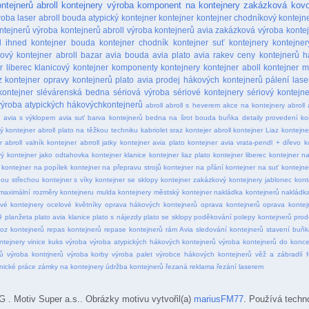
ntejnerů
abroll kontejnery
výroba komponent na kontejnery
zakázková kov
roba laser
abroll bouda
atypický kontejner
kontejner
kontejner chodníkový
kontejn
ntejnerů
výroba kontejnerů abroll
výroba kontejnerů avia
zakázková výroba konte
l ihned
kontejner bouda
kontejner chodník
kontejner suť
kontejnery
kontejner
kový kontejner
abroll bazar
avia bouda
avia plato
avia rakev
ceny kontejnerů
h
r liberec
klanicový kontejner
komponenty kontejnery
kontejner aboll
kontejner m
z kontejner
opravy kontejnerů
plato avia
prodej hákových kontejnerů
pálení lase
kontejner
slévárenská bedna
sériová výroba
sériové kontejnery
sériový kontejne
výroba atypických hákovýchkontejnerů
abroll
abroll s heverem
akce na kontejnery abroll
ý
avia s výklopem
avia suť
barva kontejnerů
bedna na šrot
bouda
buňka
detaily provedení ko
ý kontejner abroll plato na těžkou techniku
kabriolet sraz
kontejer abroll
kontejner Liaz
kontejne
r abroll valník
kontejner abrroll jatky
kontejner avia plato
kontejner avia vrata-pendl + dřevo
k
vý
kontejner jako odtahovka
kontejner klanice
kontejner liaz plato
kontejner liberec
kontejner n
kontejner na popílek
kontejner na přepravu strojů
kontejner na přání
kontejner na suť
kontejne
nou střechou
kontejner s víky
kontejner se sklopy
kontejner zakázkový
kontejnery jablonec
kont
maximální rozměry kontejneru
mulda kontejnery
městský kontejner
nakládka kontejnerů
nakládka
vé kontejnery
ocelové květníky
oprava hákových kontejnerů
oprava kontejnerů
oprava kontej
9
planžeta
plato avia klanice
plato s nájezdy
plato se sklopy
poděkování
polepy kontejnerů
prod
oz kontejnerů
repas kontejnerů
repase kontejnerů
rám Avia
sledování kontejnerů
stavení buňk
ntejnery
vinice kuks
výroba
výroba atypických hákových kontejnerů
výroba kontejnerů do konce
ů
výroba kontrjnerů
výroba korby
výroba palet
výrobce hákových kontejnerů
věž a zábradlí f
nické práce
zámky na kontejnery
údržba kontejnerů
řezaná reklama
řezání laserem
otiv Super a.s.. Obrázky motivu vytvořil(a)
mariusFM77
. Používá techn