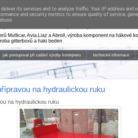
deliver its services and to analyze traffic. Your IP address and 
formance and security metrics to ensure quality of service, gen
pravní kontejnery
abuse.
rů Multicar, Avia.Liaz a Abroll, výroba komponent na hákové ko
ýroba gitterboxů a haki beden
jak postupovat při zadání výroby kontejneru
technické informace
 přípravou na hydraulickou ruku
avou na hydraulickou ruku