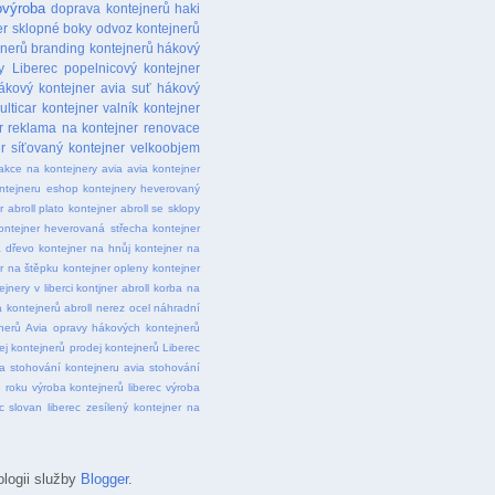
ovýroba
doprava kontejnerů
haki
er sklopné boky
odvoz kontejnerů
jnerů
branding kontejnerů
hákový
y Liberec
popelnicový kontejner
ákový kontejner avia suť
hákový
ulticar
kontejner valník
kontejner
r
reklama na kontejner
renovace
r
síťovaný kontejner
velkoobjem
akce na kontejnery avia
avia kontejner
ntejneru
eshop kontejnery
heverovaný
r abroll plato
kontejner abroll se sklopy
ontejner heverovaná střecha
kontejner
a dřevo
kontejner na hnůj
kontejner na
r na štěpku
kontejner opleny
kontejner
ejnery v liberci
kontjner abroll
korba na
 kontejnerů abroll
nerez ocel
náhradní
nerů Avia
opravy hákových kontejnerů
ej kontejnerů
prodej kontejnerů Liberec
a
stohování kontejneru avia
stohování
 roku
výroba kontejnerů liberec
výroba
c slovan liberec
zesílený kontejner na
ologii služby
Blogger
.