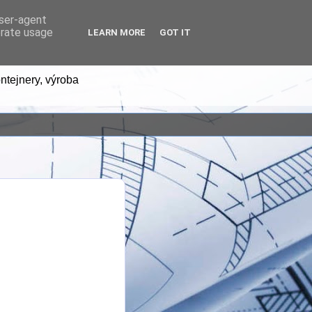
user-agent
erate usage
LEARN MORE
GOT IT
ntejnery, výroba