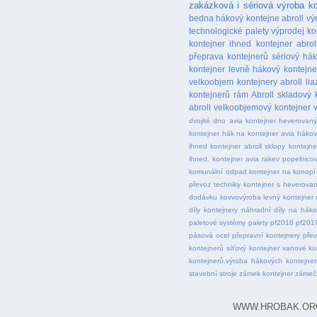
zakázková i sériová výroba ko
bedna
hákový kontejne abroll
vý
technologické palety
výprodej ko
kontejner ihned
kontejner abrol
přeprava kontejnerů
sériový há
kontejner levně
hákový kontejne
velkoobjem
kontejnery abroll
lia
kontejnerů
rám Abroll
skladový 
abroll
velkoobjemový kontejner
dvojité dno
avia kontejner heverovan
kontejner
hák na kontejner avia
hákov
ihned
kontejner abroll sklopy
kontejne
ihned. kontejner avia rakev popelnico
komunální odpad
kontejner na konopí
převoz techniky
kontejner s heverova
dodávku
kovvovýroba
levný kontejner
díly kontejnery
náhradní díly na háko
paletové systémy
palety
pf2018
pf201
pásová ocel
přepravní kontejnery
přev
kontejnerů
síťový kontejner
vanové ko
kontejnerů.výroba hákových kontejner
stavební stroje
zámek kontejner
zámeč
WWW.HROBAK.ORG . M