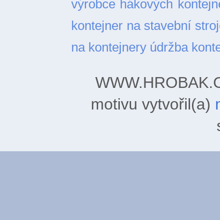
výrobce hákových kontejn
kontejner na stavební stro
na kontejnery
údržba kont
WWW.HROBAK.ORG
motivu vytvořil(a)