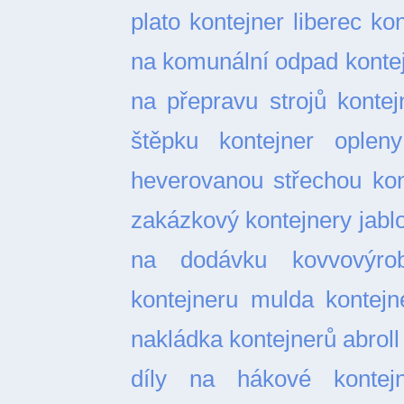
plato
kontejner liberec
kon
na komunální odpad
konte
na přepravu strojů
kontej
štěpku
kontejner opleny
heverovanou střechou
kon
zakázkový
kontejnery jabl
na dodávku
kovvovýro
kontejneru
mulda kontejn
nakládka kontejnerů abroll
díly na hákové kontejn