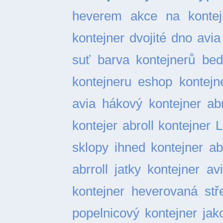
heverem
akce na kontej
kontejner dvojité dno
avia
suť
barva kontejnerů
bed
kontejneru
eshop kontejn
avia
hákový kontejner abr
kontejer abroll
kontejner L
sklopy ihned
kontejner ab
abrroll jatky
kontejner av
kontejner heverovaná stř
popelnicový
kontejner ja