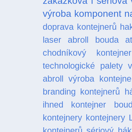
zakázková i sériová 
výroba komponent na
doprava kontejnerů
ha
laser
abroll bouda
a
chodníkový
kontejn
technologické palety
abroll
výroba kontejne
branding kontejnerů
h
ihned
kontejner bou
kontejnery
kontejnery 
kontejnerů
sériový hák