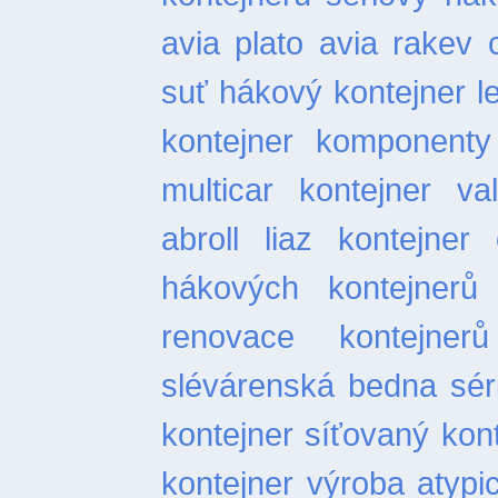
avia plato
avia rakev
suť
hákový kontejner l
kontejner
komponenty 
multicar
kontejner val
abroll
liaz kontejner
hákových kontejnerů
renovace kontejnerů
slévárenská bedna
sér
kontejner
síťovaný kon
kontejner
výroba atypi