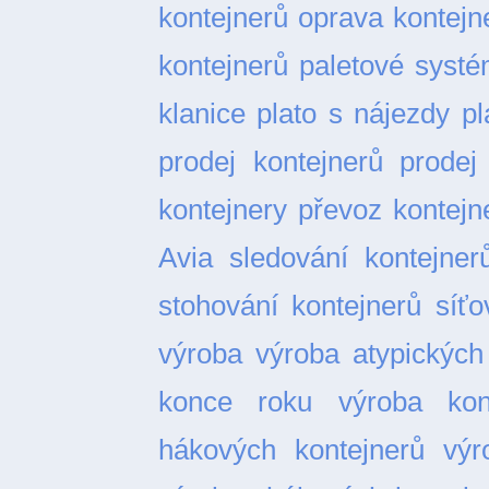
kontejnerů
oprava kontejn
kontejnerů
paletové syst
klanice
plato s nájezdy
pl
prodej kontejnerů
prodej
kontejnery
převoz kontejn
Avia
sledování kontejner
stohování kontejnerů
síťo
výroba
výroba atypických
konce roku
výroba kon
hákových kontejnerů
výr