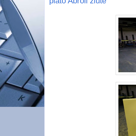
plato Abroll žluté