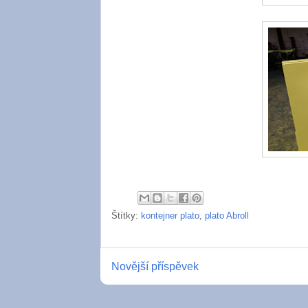
Štítky:
kontejner plato
,
plato Abroll
Novější příspěvek