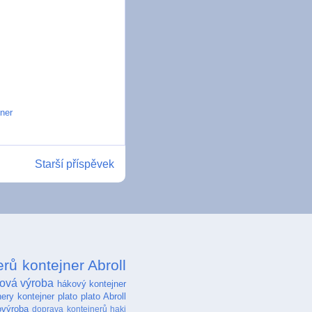
ner
Starší příspěvek
erů
kontejner Abroll
ová výroba
hákový kontejner
nery
kontejner plato
plato Abroll
ovýroba
doprava kontejnerů
haki