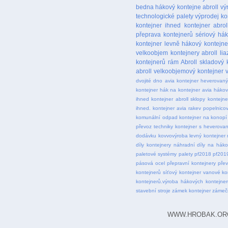
bedna
hákový kontejne abroll
vý
technologické palety
výprodej ko
kontejner ihned
kontejner abrol
přeprava kontejnerů
sériový há
kontejner levně
hákový kontejne
velkoobjem
kontejnery abroll
lia
kontejnerů
rám Abroll
skladový 
abroll
velkoobjemový kontejner
dvojité dno
avia kontejner heverovan
kontejner
hák na kontejner avia
hákov
ihned
kontejner abroll sklopy
kontejne
ihned. kontejner avia rakev popelnico
komunální odpad
kontejner na konopí
převoz techniky
kontejner s heverova
dodávku
kovvovýroba
levný kontejner
díly kontejnery
náhradní díly na háko
paletové systémy
palety
pf2018
pf201
pásová ocel
přepravní kontejnery
přev
kontejnerů
síťový kontejner
vanové ko
kontejnerů.výroba hákových kontejner
stavební stroje
zámek kontejner
zámeč
WWW.HROBAK.ORG . M