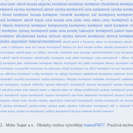
roba laser
abroll bouda
atypický kontejner
kontejner
kontejner chodníkový
kontejn
ntejnerů
výroba kontejnerů abroll
výroba kontejnerů avia
zakázková výroba konte
l ihned
kontejner bouda
kontejner chodník
kontejner suť
kontejnery
kontejner
kový kontejner
abroll bazar
avia bouda
avia plato
avia rakev
ceny kontejnerů
h
r liberec
klanicový kontejner
komponenty kontejnery
kontejner aboll
kontejner m
z kontejner
opravy kontejnerů
plato avia
prodej hákových kontejnerů
pálení lase
kontejner
slévárenská bedna
sériová výroba
sériové kontejnery
sériový kontejne
výroba atypických hákovýchkontejnerů
abroll
abroll s heverem
akce na kontejnery abroll
ý
avia s výklopem
avia suť
barva kontejnerů
bedna na šrot
bouda
buňka
detaily provedení ko
ý kontejner abroll plato na těžkou techniku
kabriolet sraz
kontejer abroll
kontejner Liaz
kontejne
r abroll valník
kontejner abrroll jatky
kontejner avia plato
kontejner avia vrata-pendl + dřevo
k
vý
kontejner jako odtahovka
kontejner klanice
kontejner liaz plato
kontejner liberec
kontejner n
kontejner na popílek
kontejner na přepravu strojů
kontejner na přání
kontejner na suť
kontejne
nou střechou
kontejner s víky
kontejner se sklopy
kontejner zakázkový
kontejnery jablonec
kont
maximální rozměry kontejneru
mulda kontejnery
městský kontejner
nakládka kontejnerů
nakládka
vé kontejnery
ocelové květníky
oprava hákových kontejnerů
oprava kontejnerů
oprava kontej
9
planžeta
plato avia klanice
plato s nájezdy
plato se sklopy
poděkování
polepy kontejnerů
prod
oz kontejnerů
repas kontejnerů
repase kontejnerů
rám Avia
sledování kontejnerů
stavení buňk
ntejnery
vinice kuks
výroba
výroba atypických hákových kontejnerů
výroba kontejnerů do konce
ů
výroba kontrjnerů
výroba korby
výroba palet
výrobce hákových kontejnerů
věž a zábradlí f
nické práce
zámky na kontejnery
údržba kontejnerů
řezaná reklama
řezání laserem
otiv Super a.s.. Obrázky motivu vytvořil(a)
mariusFM77
. Používá techn