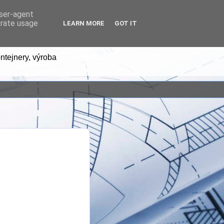
user-agent
erate usage
LEARN MORE
GOT IT
ntejnery, výroba