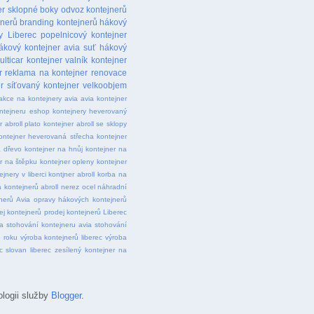
er sklopné boky
odvoz kontejnerů
jnerů
branding kontejnerů
hákový
y Liberec
popelnicový kontejner
ákový kontejner avia suť
hákový
ulticar
kontejner valník
kontejner
r
reklama na kontejner
renovace
r
síťovaný kontejner
velkoobjem
akce na kontejnery avia
avia kontejner
ntejneru
eshop kontejnery
heverovaný
r abroll plato
kontejner abroll se sklopy
ontejner heverovaná střecha
kontejner
a dřevo
kontejner na hnůj
kontejner na
r na štěpku
kontejner opleny
kontejner
ejnery v liberci
kontjner abroll
korba na
 kontejnerů abroll
nerez ocel
náhradní
nerů Avia
opravy hákových kontejnerů
ej kontejnerů
prodej kontejnerů Liberec
a
stohování kontejneru avia
stohování
 roku
výroba kontejnerů liberec
výroba
c slovan liberec
zesílený kontejner na
ologii služby
Blogger
.