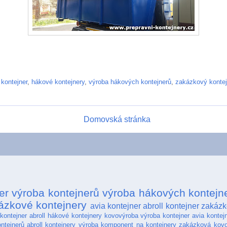
 kontejner
,
hákové kontejnery
,
výroba hákových kontejnerů
,
zakázkový kontej
Domovská stránka
er
výroba kontejnerů
výroba hákových kontejn
ázkové kontejnery
avia kontejner
abroll kontejner
zakázk
kontejner abroll
hákové kontejnery
kovovýroba
výroba kontejner
avia kontej
ntejnerů
abroll kontejnery
výroba komponent na kontejnery
zakázková kov