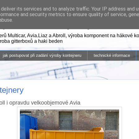
deliver its services and to analyze traffic. Your IP address and 
formance and security metrics to ensure quality of service, gen
pravní kontejnery
abuse.
rů Multicar, Avia.Liaz a Abroll, výroba komponent na hákové ko
ýroba gitterboxů a haki beden
jak postupovat při zadání výroby kontejneru
technické informace
tejnery
oll i opravdu velkoobjemové Avia