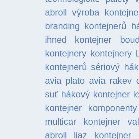
abroll
výroba kontejne
branding kontejnerů
h
ihned
kontejner bou
kontejnery
kontejnery 
kontejnerů
sériový hák
avia plato
avia rakev
suť
hákový kontejner l
kontejner
komponenty 
multicar
kontejner val
abroll
liaz kontejner