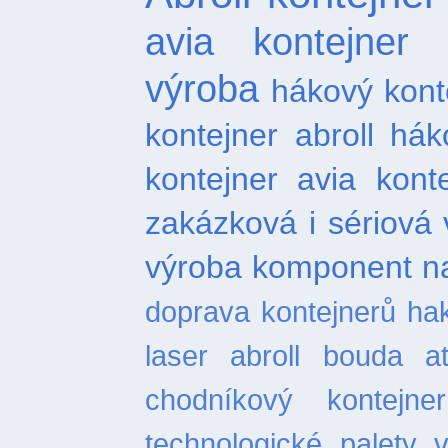
avia kontejner
výroba
hákový kont
kontejner abroll
hák
kontejner
avia kont
zakázková i sériová 
výroba komponent na
doprava kontejnerů
ha
laser
abroll bouda
a
chodníkový
kontejn
technologické palety