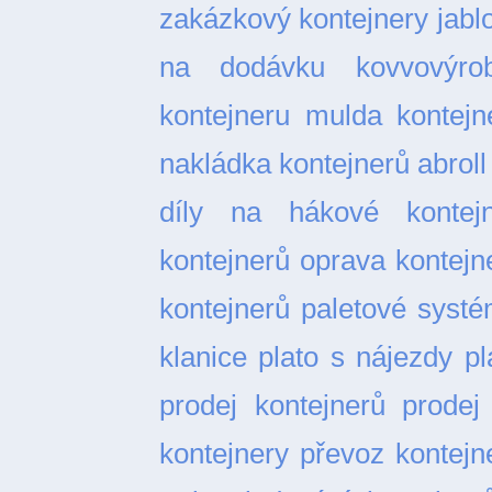
zakázkový
kontejnery jabl
na dodávku
kovvovýro
kontejneru
mulda kontejn
nakládka kontejnerů abroll
díly na hákové kontejn
kontejnerů
oprava kontejn
kontejnerů
paletové syst
klanice
plato s nájezdy
pl
prodej kontejnerů
prodej
kontejnery
převoz kontejn