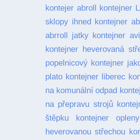
kontejer abroll
kontejner L
sklopy ihned
kontejner ab
abrroll jatky
kontejner av
kontejner heverovaná stř
popelnicový
kontejner ja
plato
kontejner liberec
kon
na komunální odpad
konte
na přepravu strojů
kontej
štěpku
kontejner opleny
heverovanou střechou
kon