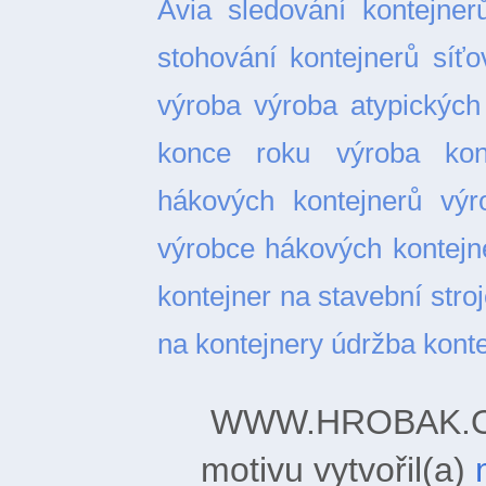
Avia
sledování kontejner
stohování kontejnerů
síťo
výroba
výroba atypických
konce roku
výroba kon
hákových kontejnerů
výr
výrobce hákových kontejn
kontejner na stavební stro
na kontejnery
údržba kont
WWW.HROBAK.ORG
motivu vytvořil(a)