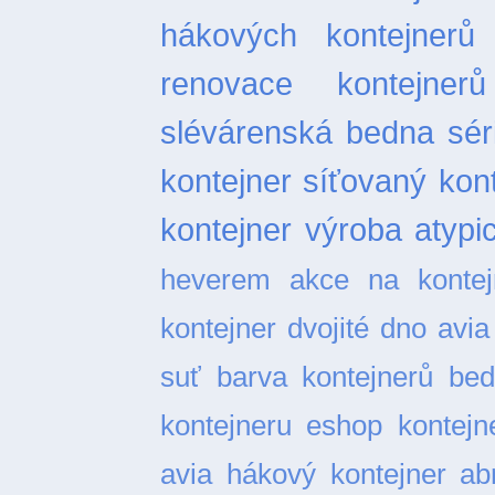
hákových kontejnerů
renovace kontejnerů
slévárenská bedna
sér
kontejner
síťovaný kon
kontejner
výroba atypi
heverem
akce na kontej
kontejner dvojité dno
avia
suť
barva kontejnerů
bed
kontejneru
eshop kontejn
avia
hákový kontejner abr