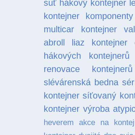
suť
hákový kontejner l
kontejner
komponenty 
multicar
kontejner val
abroll
liaz kontejner
hákových kontejnerů
renovace kontejnerů
slévárenská bedna
sér
kontejner
síťovaný kon
kontejner
výroba atypi
heverem
akce na kontej