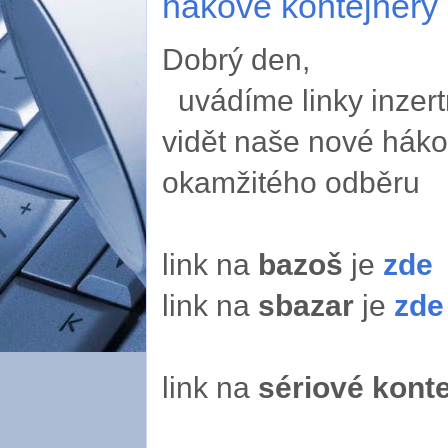
hákové kontejnery
Dobrý den,
uvádíme linky inzert
vidět naše nové háko
okamžitého odběru
link na
bazoš
je
zde
link na
sbazar
je
zde
link na
sériové kont