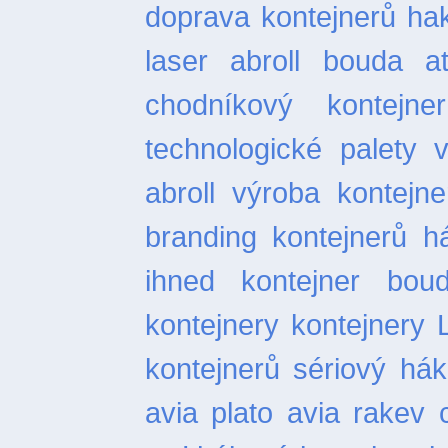
doprava kontejnerů
ha
laser
abroll bouda
a
chodníkový
kontejn
technologické palety
abroll
výroba kontejne
branding kontejnerů
h
ihned
kontejner bou
kontejnery
kontejnery 
kontejnerů
sériový hák
avia plato
avia rakev