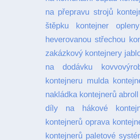
na přepravu strojů
kontej
štěpku
kontejner opleny
heverovanou střechou
kon
zakázkový
kontejnery jabl
na dodávku
kovvovýro
kontejneru
mulda kontejn
nakládka kontejnerů abroll
díly na hákové kontejn
kontejnerů
oprava kontejn
kontejnerů
paletové syst