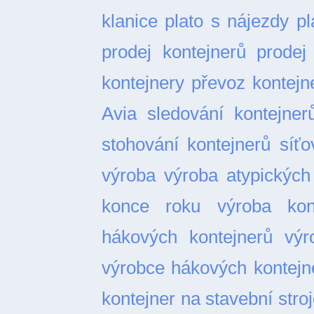
klanice
plato s nájezdy
pl
prodej kontejnerů
prodej
kontejnery
převoz kontejn
Avia
sledování kontejner
stohování kontejnerů
síťo
výroba
výroba atypických
konce roku
výroba kon
hákových kontejnerů
výr
výrobce hákových kontejn
kontejner na stavební stro