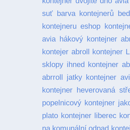
kontejner dvojité dno
avia
suť
barva kontejnerů
bed
kontejneru
eshop kontejn
avia
hákový kontejner abr
kontejer abroll
kontejner L
sklopy ihned
kontejner ab
abrroll jatky
kontejner av
kontejner heverovaná stř
popelnicový
kontejner ja
plato
kontejner liberec
kon
na komunální odpad
konte