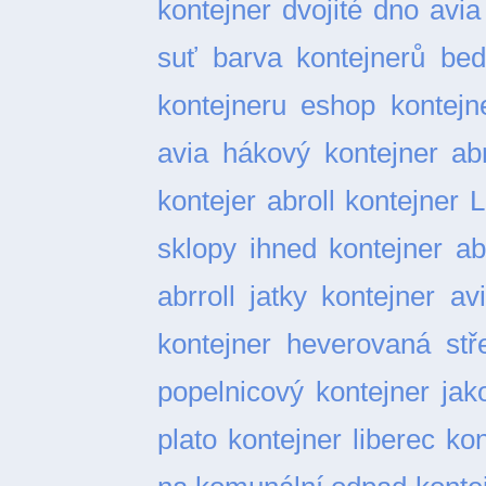
kontejner dvojité dno
avia
suť
barva kontejnerů
bed
kontejneru
eshop kontejn
avia
hákový kontejner abr
kontejer abroll
kontejner L
sklopy ihned
kontejner ab
abrroll jatky
kontejner av
kontejner heverovaná stř
popelnicový
kontejner ja
plato
kontejner liberec
kon