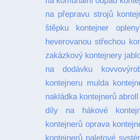
na komunální odpad
konte
na přepravu strojů
kontej
štěpku
kontejner opleny
heverovanou střechou
kon
zakázkový
kontejnery jabl
na dodávku
kovvovýro
kontejneru
mulda kontejn
nakládka kontejnerů abroll
díly na hákové kontejn
kontejnerů
oprava kontejn
kontejnerů
paletové syst