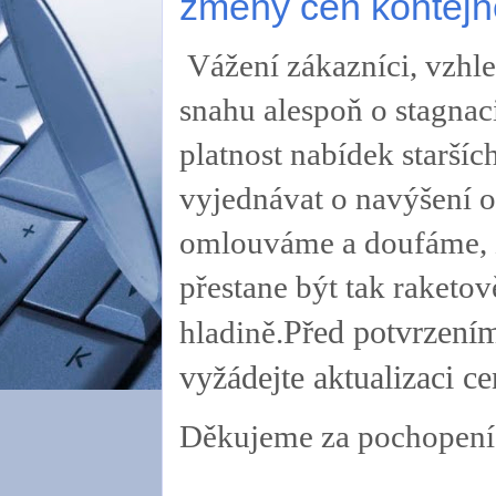
změny cen kontejn
Vážení zákazníci, vzhle
snahu alespoň o stagnac
platnost nabídek staršíc
vyjednávat o navýšení o
omlouváme a doufáme, že
přestane být tak raketov
Před potvrzením
hladině.
vyžádejte aktualizaci ce
Děkujeme za pochopení