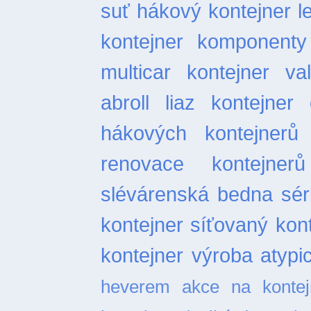
suť
hákový kontejner l
kontejner
komponenty 
multicar
kontejner val
abroll
liaz kontejner
hákových kontejnerů
renovace kontejnerů
slévárenská bedna
sér
kontejner
síťovaný kon
kontejner
výroba atypi
heverem
akce na kontej