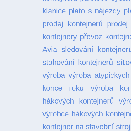
klanice
plato s nájezdy
pl
prodej kontejnerů
prodej
kontejnery
převoz kontejn
Avia
sledování kontejner
stohování kontejnerů
síťo
výroba
výroba atypických
konce roku
výroba kon
hákových kontejnerů
výr
výrobce hákových kontejn
kontejner na stavební stro