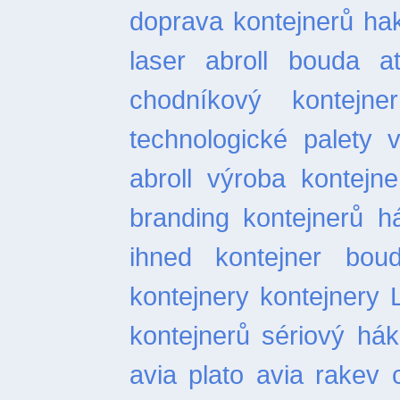
doprava kontejnerů
ha
laser
abroll bouda
a
chodníkový
kontejn
technologické palety
abroll
výroba kontejne
branding kontejnerů
h
ihned
kontejner bou
kontejnery
kontejnery 
kontejnerů
sériový hák
avia plato
avia rakev