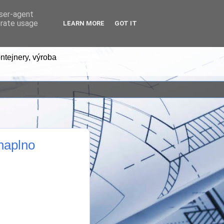
user-agent
erate usage
LEARN MORE
GOT IT
ntejnery, výroba
naplno