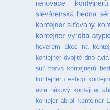
renovace kontejnerů
slévárenská bedna
sér
kontejner
síťovaný kon
kontejner
výroba atypi
heverem
akce na kontej
kontejner dvojité dno
avia
suť
barva kontejnerů
bed
kontejneru
eshop kontejn
avia
hákový kontejner abr
kontejer abroll
kontejner L