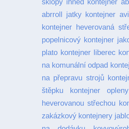
sklopy ihned
kontejner ab
abrroll jatky
kontejner av
kontejner heverovaná stř
popelnicový
kontejner ja
plato
kontejner liberec
kon
na komunální odpad
konte
na přepravu strojů
kontej
štěpku
kontejner opleny
heverovanou střechou
kon
zakázkový
kontejnery jabl
na dodávku
kovvovýro