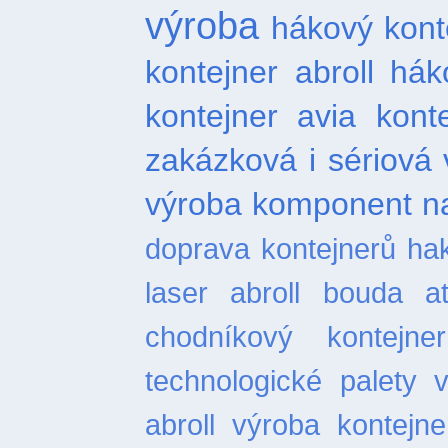
výroba
hákový kont
kontejner abroll
hák
kontejner
avia kont
zakázková i sériová 
výroba komponent na
doprava kontejnerů
ha
laser
abroll bouda
a
chodníkový
kontejn
technologické palety
abroll
výroba kontejne