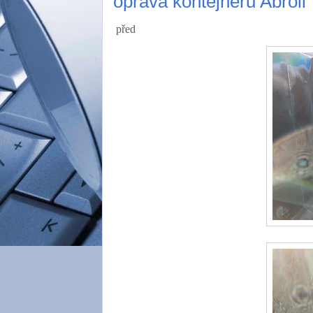
oprava kontejneru Abroll
před