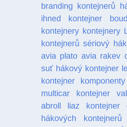
branding kontejnerů
h
ihned
kontejner bou
kontejnery
kontejnery 
kontejnerů
sériový hák
avia plato
avia rakev
suť
hákový kontejner l
kontejner
komponenty 
multicar
kontejner val
abroll
liaz kontejner
hákových kontejnerů