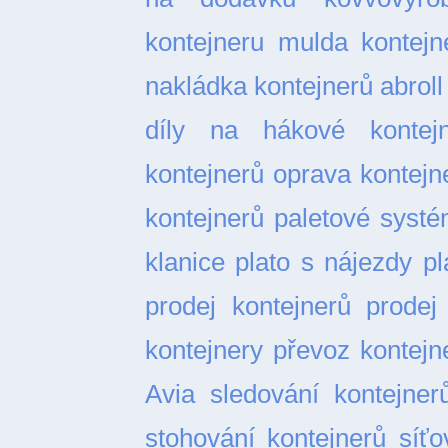
kontejneru
mulda kontejn
nakládka kontejnerů abroll
díly na hákové kontejn
kontejnerů
oprava kontejn
kontejnerů
paletové syst
klanice
plato s nájezdy
pl
prodej kontejnerů
prodej
kontejnery
převoz kontejn
Avia
sledování kontejner
stohování kontejnerů
síťo